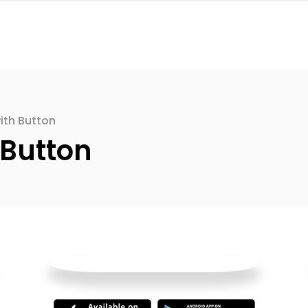
ith Button
 Button