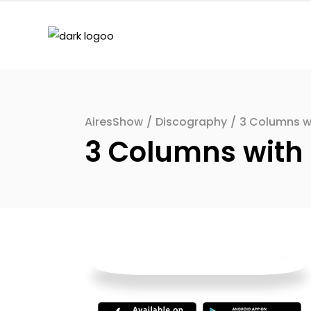
AiresShow
/
Discography
/
3 Columns w
3 Columns with