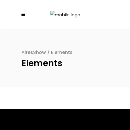
AiresShow
/
Elements
Elements