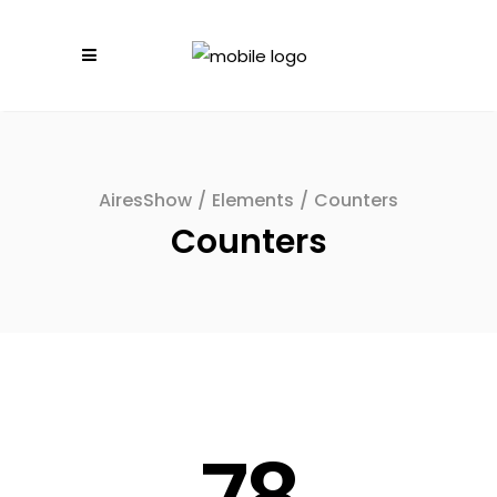
AiresShow
/
Elements
/
Counters
Counters