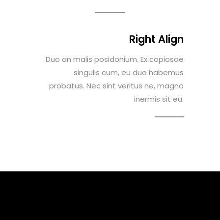
Right Align
Duo an malis posidonium. Ex copiosae
singulis cum, eu duo habemus
probatus. Nec sint veritus ne, magna
inermis sit eu.